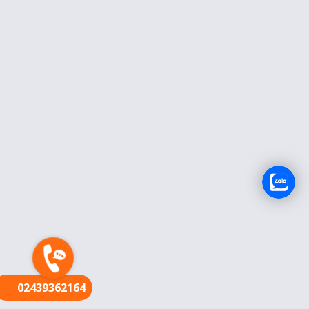
FR
02439362164