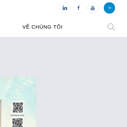
VI
VI
FR
VỀ CHÚNG TÔI
VIỆN PHÁP TẠI VIỆT NAM
O TẠO
CHI NHÁNH: HÀ NỘI
 NAM
CHI NHÁNH: HUẾ
ỆT NAM
CHI NHÁNH: ĐÀ NẴNG
CHI NHÁNH: TPHCM