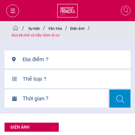
/
/
/
/
Sự kiện
Văn hóa
Điện ảnh
Gus bé nhỏ và bầy chim di cư
Thời gian ?
GIỎ HÀNG
ĐĂNG NHẬP
ĐIỆN ẢNH
VI
VI