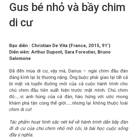
Gus bé nhỏ và bầy chim
FR
di cư
Đạo diễn : Christian De Vita (France, 2015, 91’)
Diễn viên: Arthur Dupont, Sara Forestier, Bruno
Salomone
Đã đến mùa di cư, vậy mà, Darius – ngài chim đầu đàn
đáng kính lại bị thương nặng. Ông buộc phải giao lại tất cả
bí mật và tuyến đường mới của cả cuộc hành trình cho
chú chim đầu tiên xuất hiện trước mặt mình. Chú chim
đó…..vị anh hùng của cả đàn, hào hứng với ước mong
khám phá tận cùng thế giới……nhưng lại không thuộc loài
chim di cư!
Tác phẩm hoạt hình sắc nét kể về hành trình dẫn bầy đàn
đi di cư của chú chim nhỏ mồ côi, là bài học cuộc sống
đầy ý nghĩa.