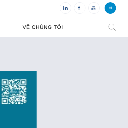
VI
VI
FR
VỀ CHÚNG TÔI
VIỆN PHÁP TẠI VIỆT NAM
O TẠO
CHI NHÁNH: HÀ NỘI
 NAM
CHI NHÁNH: HUẾ
ỆT NAM
CHI NHÁNH: ĐÀ NẴNG
CHI NHÁNH: TPHCM