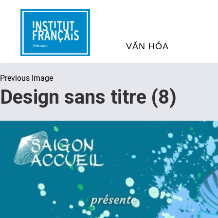
VĂN HÓA
Previous Image
SỰ KIỆN VĂN HÓA
H
Design sans titre (8)
THƯ VIỆN ĐA PHƯƠNG TI
K
CHƯƠNG TRÌNH CHIẾU P
H
PHÁP
SÁCH VÀ THƯ TỊCH
D
NGHỆ SỸ LƯU TRÚ
H