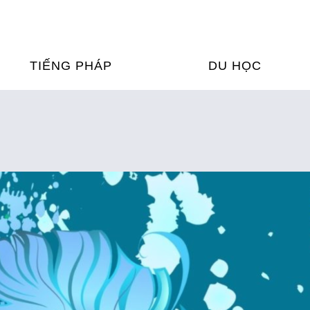
TIẾNG PHÁP
DU HỌC
ỌC TIẾNG PHÁP
DU HỌC PHÁP
ỆN
Ỳ THI & CHỨNG CHỈ
CHƯƠNG TRÌNH ĐÀ
CỦA PHÁP TẠI VIỆT
HIM
ỌC TIẾNG PHÁP NGAY TẠI
PHÁP
FRANCE ALUMNI VI
ỊCH TIẾNG PHÁP
ỢP TÁC TIẾNG PHÁP