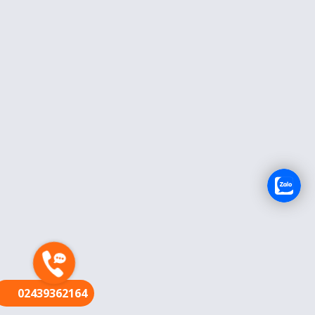
FR
02439362164