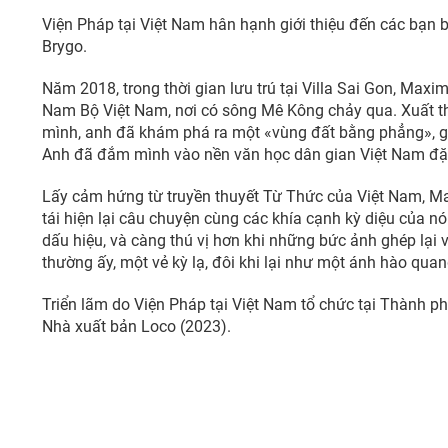
Viện Pháp tại Việt Nam hân hạnh giới thiệu đến các bạn 
Brygo.
Năm 2018, trong thời gian lưu trú tại Villa Sai Gon, Max
Nam Bộ Việt Nam, nơi có sông Mê Kông chảy qua. Xuất th
mình, anh đã khám phá ra một «vùng đất bằng phẳng», g
Anh đã đắm mình vào nền văn học dân gian Việt Nam đặc bi
Lấy cảm hứng từ truyền thuyết Từ Thức của Việt Nam, M
tái hiện lại câu chuyện cùng các khía cạnh kỳ diệu của 
dấu hiệu, và càng thú vị hơn khi những bức ảnh ghép lạ
thường ấy, một vẻ kỳ lạ, đôi khi lại như một ánh hào quan
Triển lãm do Viện Pháp tại Việt Nam tổ chức tại Thành p
Nhà xuất bản Loco (2023).