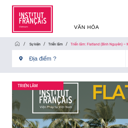
VĂN HÓA
/
/
/
Sự kiện
Triển lãm
Triển lãm: Flatland (Bình Nguyên) –
SỰ KIỆN VĂN HÓA
H
THƯ VIỆN ĐA PHƯƠNG TI
K
CHƯƠNG TRÌNH CHIẾU P
H
TRIỂN LÃM
PHÁP
SÁCH VÀ THƯ TỊCH
D
NGHỆ SỸ LƯU TRÚ
H