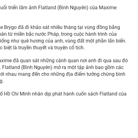
buổi triển lãm ảnh Flatland (Bình Nguyên) của Maxime
ime Brygo đã đi khảo sát nhiều tháng tại vùng đồng bằng
ân từ miền bắc nước Pháp, trong cuộc hành trình của
iống như quê hương của anh, vùng đất một phần lấn biển.
ệt là truyền thuyết và truyện cổ tích.
axime đã quan sát những cảnh quan nơi anh đi qua sau đó
nó. Flatland (Bình Nguyên) mở ra một tập ảnh bao gồm các
i với nhau mang đến cho những địa điểm tưởng chừng bình
g.
hố Hồ Chí Minh nhân dịp phát hành cuốn sách Flatland của