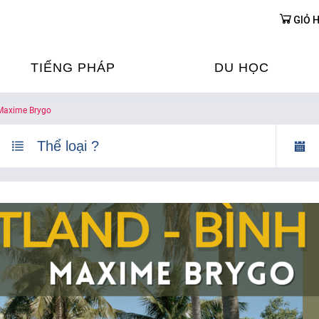
GIỎ 
TIẾNG PHÁP
DU HỌC
 Maxime Brygo
ỌC TIẾNG PHÁP
DU HỌC PHÁP
ỆN
Ỳ THI & CHỨNG CHỈ
CHƯƠNG TRÌNH ĐÀ
CỦA PHÁP TẠI VIỆT
HIM
ỌC TIẾNG PHÁP NGAY TẠI
PHÁP
FRANCE ALUMNI VI
ỊCH TIẾNG PHÁP
ỢP TÁC TIẾNG PHÁP