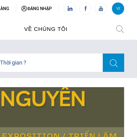
HÀNG
ĐĂNG NHẬP
VI
VI
FR
VỀ CHÚNG TÔI
VIỆN PHÁP TẠI VIỆT NAM
Thời gian ?
O TẠO
CHI NHÁNH: HÀ NỘI
 NAM
CHI NHÁNH: HUẾ
ỆT NAM
CHI NHÁNH: ĐÀ NẴNG
CHI NHÁNH: TPHCM