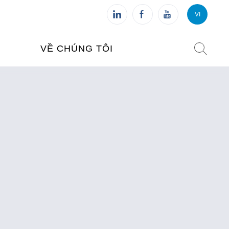
VI
VI
FR
VỀ CHÚNG TÔI
VIỆN PHÁP TẠI VIỆT NAM
O TẠO
CHI NHÁNH: HÀ NỘI
 NAM
CHI NHÁNH: HUẾ
ỆT NAM
CHI NHÁNH: ĐÀ NẴNG
CHI NHÁNH: TPHCM