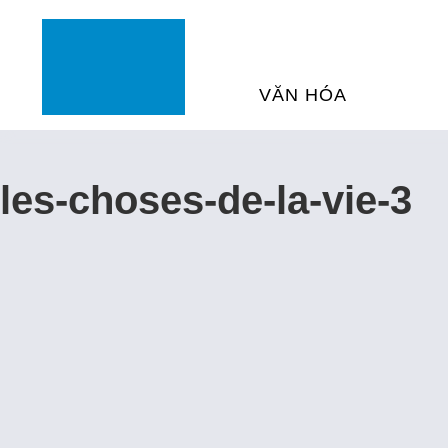
VĂN HÓA
Next Image
SỰ KIỆN VĂN HÓA
H
les-choses-de-la-vie-3
THƯ VIỆN ĐA PHƯƠNG TI
K
CHƯƠNG TRÌNH CHIẾU P
H
PHÁP
SÁCH VÀ THƯ TỊCH
D
NGHỆ SỸ LƯU TRÚ
H