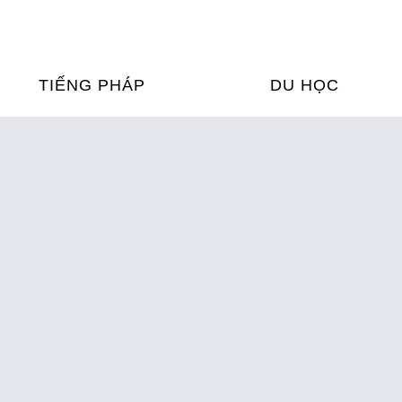
TIẾNG PHÁP
DU HỌC
ỌC TIẾNG PHÁP
DU HỌC PHÁP
ỆN
Ỳ THI & CHỨNG CHỈ
CHƯƠNG TRÌNH ĐÀ
CỦA PHÁP TẠI VIỆT
HIM
ỌC TIẾNG PHÁP NGAY TẠI
PHÁP
FRANCE ALUMNI VI
ỊCH TIẾNG PHÁP
ỢP TÁC TIẾNG PHÁP