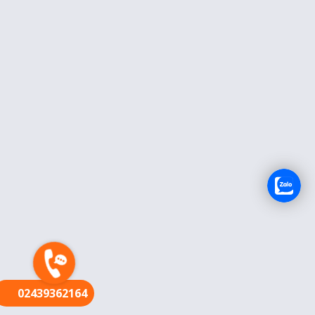
FR
02439362164