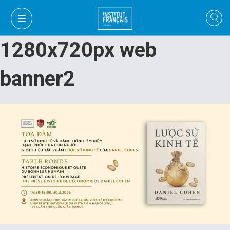
1280x720px web
banner2
VI
VI