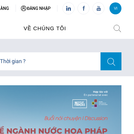
HÀNG
ĐĂNG NHẬP
VI
VI
FR
VỀ CHÚNG TÔI
VIỆN PHÁP TẠI VIỆT NAM
Thời gian ?
O TẠO
CHI NHÁNH: HÀ NỘI
 NAM
CHI NHÁNH: HUẾ
ỆT NAM
CHI NHÁNH: ĐÀ NẴNG
CHI NHÁNH: TPHCM