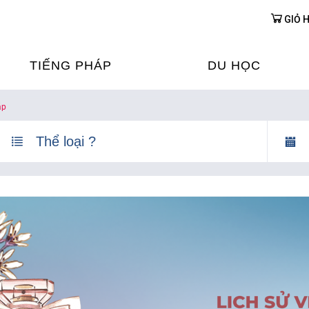
GIỎ 
TIẾNG PHÁP
DU HỌC
áp
ỌC TIẾNG PHÁP
DU HỌC PHÁP
ỆN
Ỳ THI & CHỨNG CHỈ
CHƯƠNG TRÌNH ĐÀ
CỦA PHÁP TẠI VIỆT
HIM
ỌC TIẾNG PHÁP NGAY TẠI
PHÁP
FRANCE ALUMNI VI
ỊCH TIẾNG PHÁP
ỢP TÁC TIẾNG PHÁP