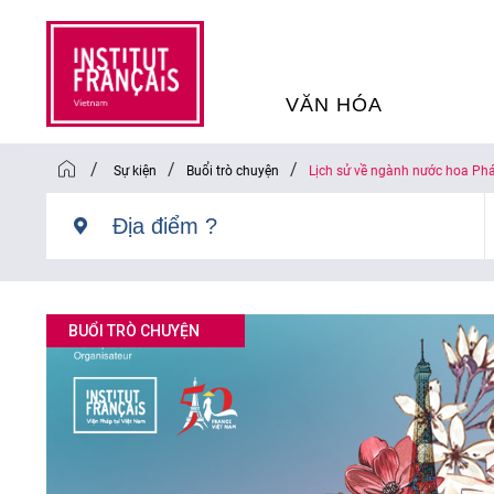
VĂN HÓA
/
/
/
Sự kiện
Buổi trò chuyện
Lịch sử về ngành nước hoa Ph
SỰ KIỆN VĂN HÓA
H
THƯ VIỆN ĐA PHƯƠNG TI
K
CHƯƠNG TRÌNH CHIẾU P
H
BUỔI TRÒ CHUYỆN
PHÁP
SÁCH VÀ THƯ TỊCH
D
NGHỆ SỸ LƯU TRÚ
H