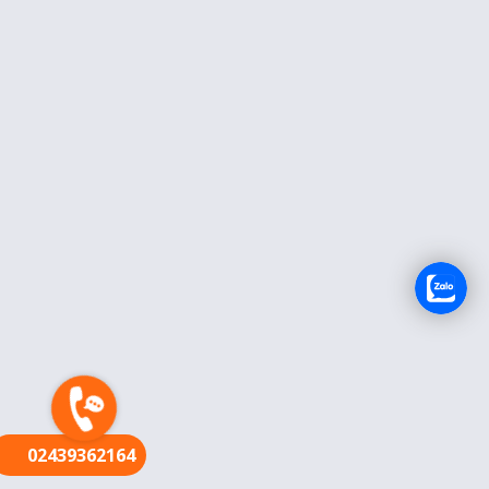
FR
02439362164