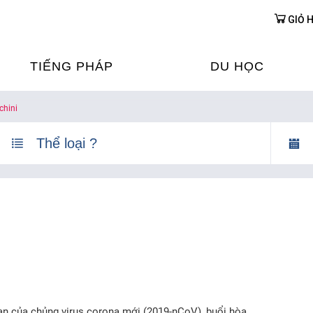
GIỎ 
TIẾNG PHÁP
DU HỌC
chini
ỌC TIẾNG PHÁP
DU HỌC PHÁP
ỆN
Ỳ THI & CHỨNG CHỈ
CHƯƠNG TRÌNH ĐÀ
CỦA PHÁP TẠI VIỆT
HIM
ỌC TIẾNG PHÁP NGAY TẠI
PHÁP
FRANCE ALUMNI VI
ỊCH TIẾNG PHÁP
ỢP TÁC TIẾNG PHÁP
 lan của chủng virus corona mới (2019-nCoV), buổi hòa