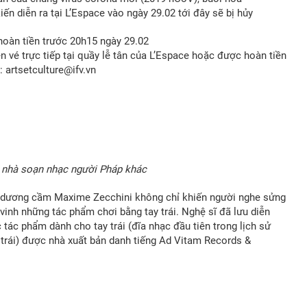
iến diễn ra tại L’Espace vào ngày 29.02 tới đây sẽ bị hủy
 hoàn tiền trước 20h15 ngày 29.02
 vé trực tiếp tại quầy lễ tân của L’Es
pace hoặc được hoàn tiền
 artsetculture@ifv.vn
c nhà soạn nhạc người Pháp khác
sĩ dương cầm Maxime Zecchini không chỉ khiến người nghe sửng
 vinh những tác phẩm chơi bằng tay trái. Nghệ sĩ đã lưu diễn
tác phẩm dành cho tay trái (đĩa nhạc đầu tiên trong lịch sử
 trái) được nhà xuất bản danh tiếng Ad Vitam Records &