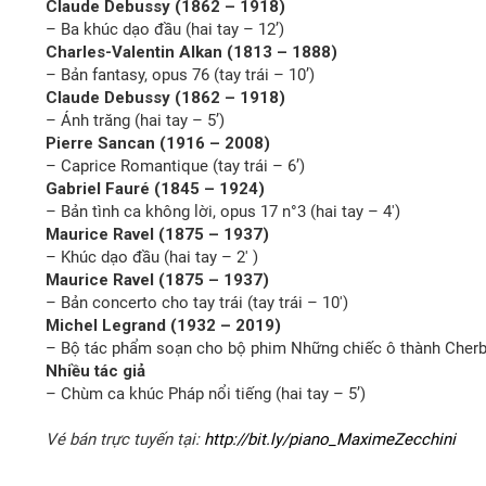
Claude Debussy (1862 – 1918)
– Ba khúc dạo đầu (hai tay – 12’)
Charles-Valentin Alkan (1813 – 1888)
– Bản fantasy, opus 76 (tay trái – 10’)
Claude Debussy (1862 – 1918)
– Ánh trăng (hai tay – 5’)
Pierre Sancan (1916 – 2008)
– Caprice Romantique (tay trái – 6’)
Gabriel Fauré (1845 – 1924)
– Bản tình ca không lời, opus 17 n°3 (hai tay – 4′)
Maurice Ravel (1875 – 1937)
– Khúc dạo đầu (hai tay – 2′ )
Maurice Ravel (1875 – 1937)
– Bản concerto cho tay trái (tay trái – 10′)
Michel Legrand (1932 – 2019)
– Bộ tác phẩm soạn cho bộ phim Những chiếc ô thành Cherbou
Nhiều tác giả
– Chùm ca khúc Pháp nổi tiếng (hai tay – 5’)
Vé bán trực tuyến tại:
http://bit.ly/piano_MaximeZecchini