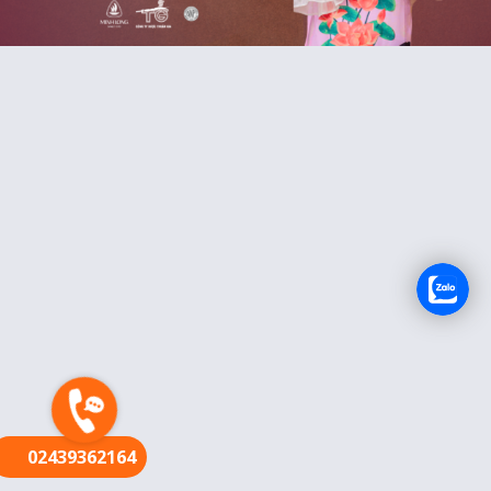
FR
02439362164