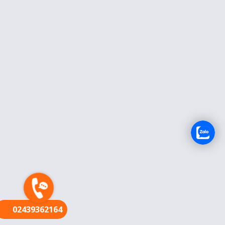
FR
02439362164