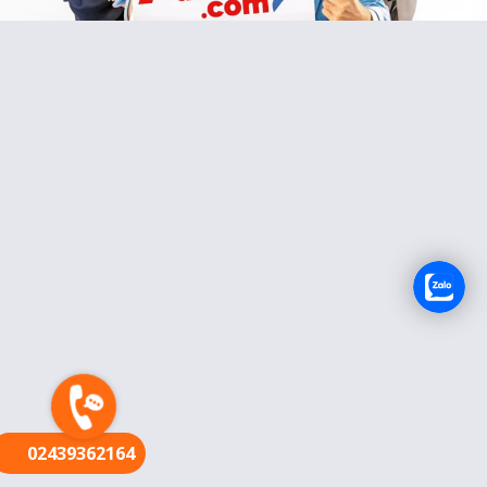
FR
02439362164