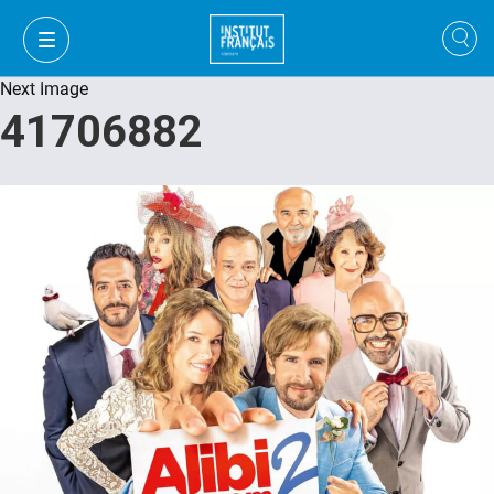
Next Image
41706882
VI
VI