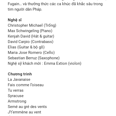
Fugain… và thưởng thức các ca khúc đã khắc sâu trong
tim người dân Pháp.
Nghệ sĩ
Christopher Michael (Trống)
Max Schwingeling (Piano)
Kenjah David (Hát & guitar)
David Carpio (Contrabass)
Elias (Guitar & bộ gõ)
Maria Jose Romero (Cello)
Sebastian Berruz (Saxophone)
Nghệ sỹ khách mời : Emma Extion (violon)
Chương trình
La Javanaise
Fais comme l’oiseau
Tu verras
Syracuse
Armstrong
Semé au gré des vents
J’t’emmène au vent