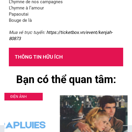
L’hymne de nos campagnes
L’hymne à l’amour
Papaoutai
Bouge de là
Mua vé trực tuyến:
https://ticketbox.vn/event/kenjah-
80873
THÔNG TIN HỮU ÍCH
Bạn có thể quan tâm:
ĐIỆN ẢNH