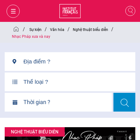
/
/
/
/
Sự kiện
Văn hóa
Nghệ thuật biểu diễn
Nhạc Pháp xưa và nay
Thời gian ?
GIỎ HÀNG
ĐĂNG NHẬP
NGHỆ THUẬT BIỂU DIỄN
VI
VI