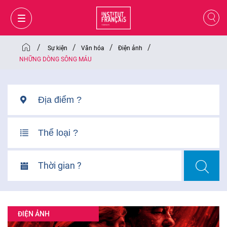
/
/
/
/
Sự kiện
Văn hóa
Điện ảnh
NHỮNG DÒNG SÔNG MÁU
Thời gian ?
GIỎ HÀNG
ĐĂNG NHẬP
ĐIỆN ẢNH
VI
VI