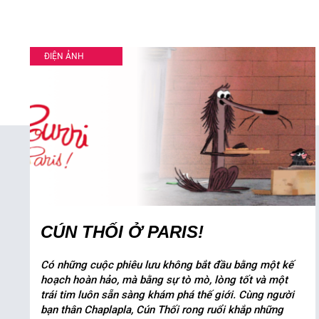
ĐIỆN ẢNH
CÚN THỐI Ở PARIS!
Có những cuộc phiêu lưu không bắt đầu bằng một kế
hoạch hoàn hảo, mà bằng sự tò mò, lòng tốt và một
trái tim luôn sẵn sàng khám phá thế giới. Cùng người
bạn thân Chaplapla, Cún Thối rong ruổi khắp những