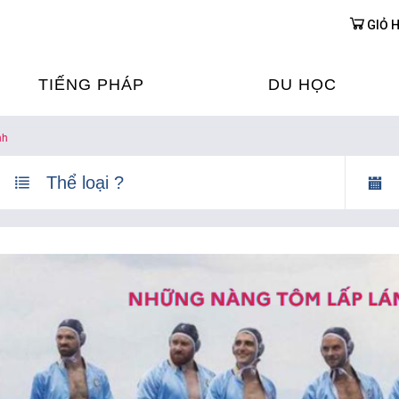
GIỎ 
TIẾNG PHÁP
DU HỌC
nh
ỌC TIẾNG PHÁP
DU HỌC PHÁP
ỆN
Ỳ THI & CHỨNG CHỈ
CHƯƠNG TRÌNH ĐÀ
CỦA PHÁP TẠI VIỆT
HIM
ỌC TIẾNG PHÁP NGAY TẠI
PHÁP
FRANCE ALUMNI VI
ỊCH TIẾNG PHÁP
ỢP TÁC TIẾNG PHÁP