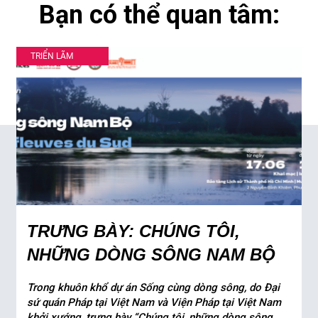
Bạn có thể quan tâm:
TRIỂN LÃM
TRƯNG BÀY: CHÚNG TÔI,
NHỮNG DÒNG SÔNG NAM BỘ
Trong khuôn khổ dự án Sống cùng dòng sông, do Đại
sứ quán Pháp tại Việt Nam và Viện Pháp tại Việt Nam
khởi xướng, trưng bày “Chúng tôi, những dòng sông