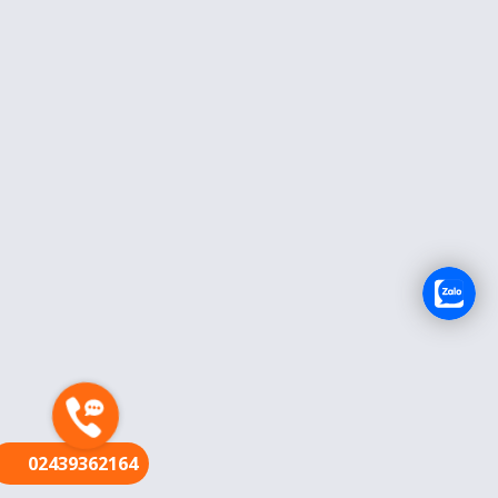
FR
02439362164