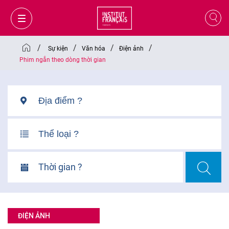
/
/
/
/
Sự kiện
Văn hóa
Điện ảnh
Phim ngắn theo dòng thời gian
Thời gian ?
GIỎ HÀNG
ĐĂNG NHẬP
ĐIỆN ẢNH
VI
VI