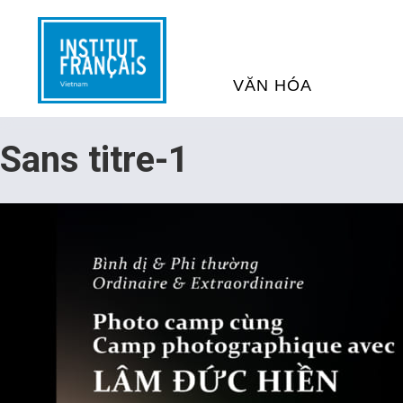
VĂN HÓA
SỰ KIỆN VĂN HÓA
H
Sans titre-1
THƯ VIỆN ĐA PHƯƠNG TI
K
CHƯƠNG TRÌNH CHIẾU P
H
PHÁP
SÁCH VÀ THƯ TỊCH
D
NGHỆ SỸ LƯU TRÚ
H