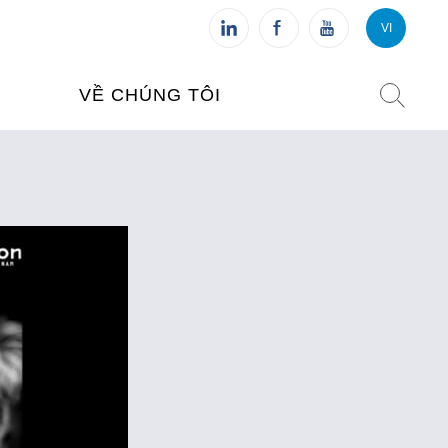
VI
VI
FR
VỀ CHÚNG TÔI
VIỆN PHÁP TẠI VIỆT NAM
O TẠO
CHI NHÁNH: HÀ NỘI
 NAM
CHI NHÁNH: HUẾ
ỆT NAM
CHI NHÁNH: ĐÀ NẴNG
CHI NHÁNH: TPHCM