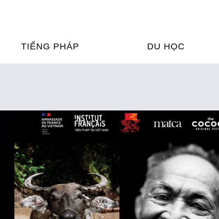
TIẾNG PHÁP
DU HỌC
ỌC TIẾNG PHÁP
DU HỌC PHÁP
ỆN
Ỳ THI & CHỨNG CHỈ
CHƯƠNG TRÌNH ĐÀ
CỦA PHÁP TẠI VIỆT
HIM
ỌC TIẾNG PHÁP NGAY TẠI
PHÁP
FRANCE ALUMNI VI
ỊCH TIẾNG PHÁP
ỢP TÁC TIẾNG PHÁP