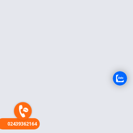
FR
02439362164