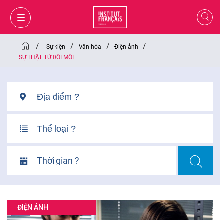
/
/
/
/
Sự kiện
Văn hóa
Điện ảnh
SỰ THẬT TỪ ĐÔI MÔI
Thời gian ?
GIỎ HÀNG
ĐĂNG NHẬP
ĐIỆN ẢNH
VI
VI