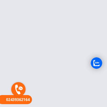
FR
02439362164