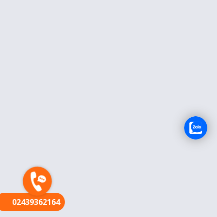
FR
02439362164