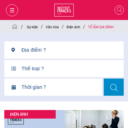
/
/
/
/
Sự kiện
Văn hóa
Điện ảnh
TỔ ẤM GIA ĐÌNH
Thời gian ?
GIỎ HÀNG
ĐĂNG NHẬP
ĐIỆN ẢNH
VI
VI