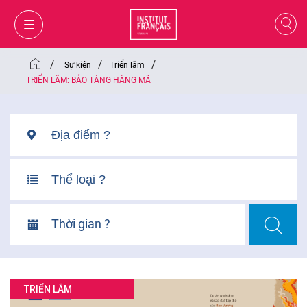
/
/
/
Sự kiện
Triển lãm
TRIỂN LÃM: BẢO TÀNG HÀNG MÃ
Thời gian ?
GIỎ HÀNG
ĐĂNG NHẬP
TRIỂN LÃM
VI
VI