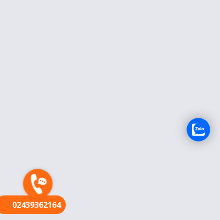
FR
02439362164