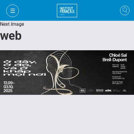
Next Image
web
VI
VI