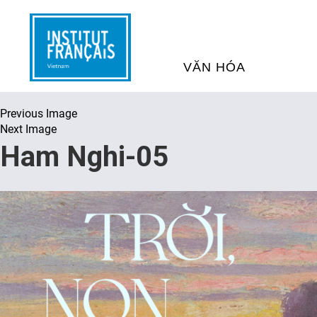
VĂN HÓA
Previous Image
SỰ KIỆN VĂN HÓA
H
Next Image
Ham Nghi-05
THƯ VIỆN ĐA PHƯƠNG TI
K
CHƯƠNG TRÌNH CHIẾU P
H
PHÁP
SÁCH VÀ THƯ TỊCH
D
NGHỆ SỸ LƯU TRÚ
H