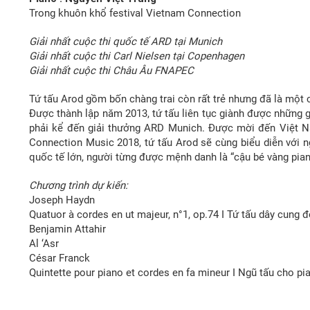
Trong khuôn khổ festival Vietnam Connection
Giải nhất cuộc thi quốc tế ARD tại Munich
Giải nhất cuộc thi Carl Nielsen tại Copenhagen
Giải nhất cuộc thi Châu Âu FNAPEC
Tứ tấu Arod gồm bốn chàng trai còn rất trẻ nhưng đã là một c
Được thành lập năm 2013, tứ tấu liên tục giành được những gi
phải kể đến giải thưởng ARD Munich. Được mời đến Việt N
Connection Music 2018, tứ tấu Arod sẽ cùng biểu diễn với n
quốc tế lớn, người từng được mệnh danh là “cậu bé vàng pia
Chương trình dự kiến:
Joseph Haydn
Quatuor à cordes en ut majeur, n°1, op.74 I Tứ tấu dây cung đ
Benjamin Attahir
Al ‘Asr
César Franck
Quintette pour piano et cordes en fa mineur I Ngũ tấu cho pi