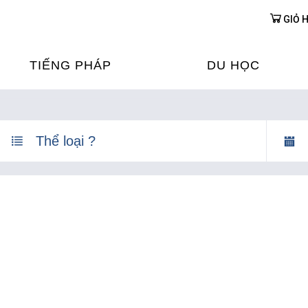
GIỎ 
TIẾNG PHÁP
DU HỌC
ỌC TIẾNG PHÁP
DU HỌC PHÁP
ỆN
Ỳ THI & CHỨNG CHỈ
CHƯƠNG TRÌNH ĐÀ
CỦA PHÁP TẠI VIỆT
HIM
ỌC TIẾNG PHÁP NGAY TẠI
PHÁP
FRANCE ALUMNI VI
ỊCH TIẾNG PHÁP
ỢP TÁC TIẾNG PHÁP