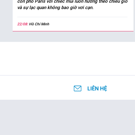
con phố Paris với chiếc mũi luôn hướng theo chiều gió
và sự lạc quan không bao giờ vơi cạn.
22/08:
Hồ Chí Minh
LIÊN HỆ