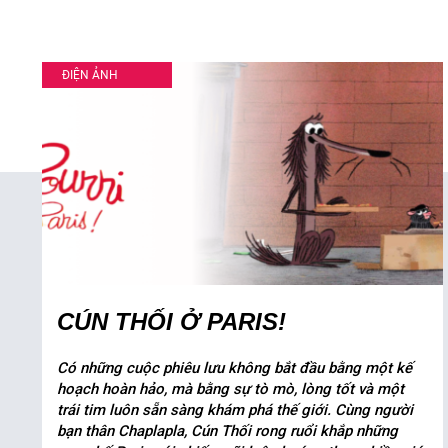
ĐIỆN ẢNH
CÚN THỐI Ở PARIS!
Có những cuộc phiêu lưu không bắt đầu bằng một kế
hoạch hoàn hảo, mà bằng sự tò mò, lòng tốt và một
trái tim luôn sẵn sàng khám phá thế giới. Cùng người
bạn thân Chaplapla, Cún Thối rong ruổi khắp những