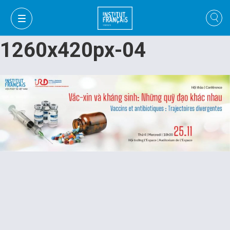
1260x420px-04
VI
VI