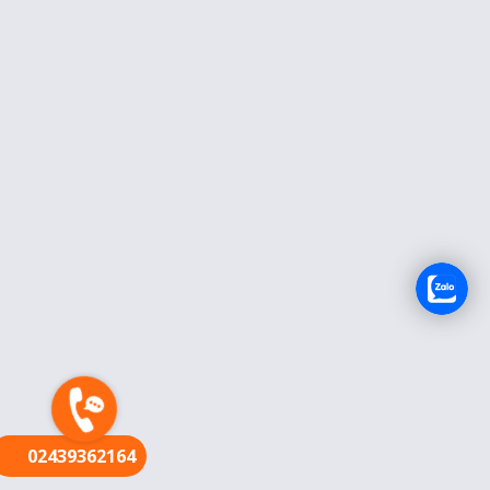
FR
02439362164