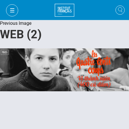
Previous Image
WEB (2)
VI
VI