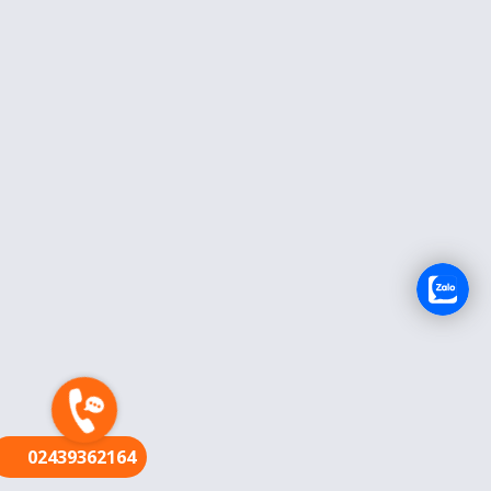
FR
02439362164