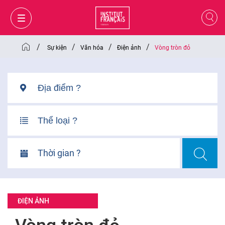
/
/
/
/
Sự kiện
Văn hóa
Điện ảnh
Vòng tròn đỏ
Thời gian ?
GIỎ HÀNG
ĐĂNG NHẬP
ĐIỆN ẢNH
VI
VI