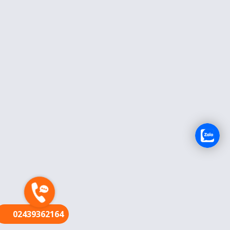
FR
02439362164