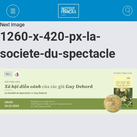
Next Image
1260-x-420-px-la-
societe-du-spectacle
VI
VI