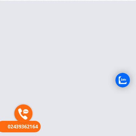
FR
02439362164