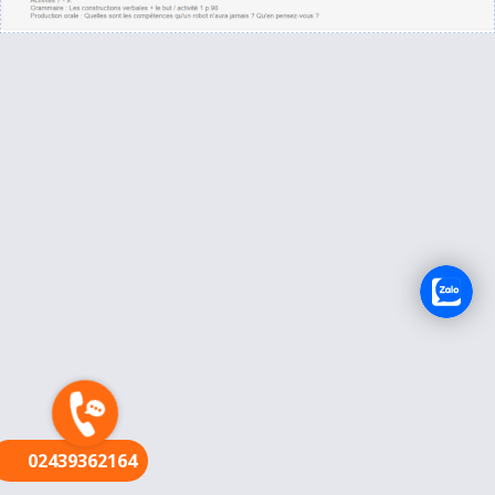
FR
02439362164