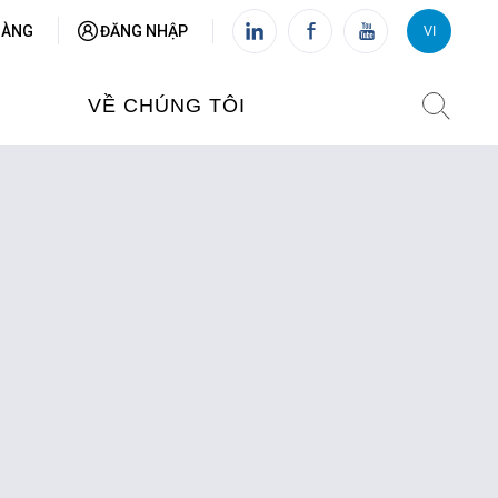
HÀNG
ĐĂNG NHẬP
VI
VI
FR
VỀ CHÚNG TÔI
VIỆN PHÁP TẠI VIỆT NAM
O TẠO
CHI NHÁNH: HÀ NỘI
 NAM
CHI NHÁNH: HUẾ
ỆT NAM
CHI NHÁNH: ĐÀ NẴNG
CHI NHÁNH: TPHCM