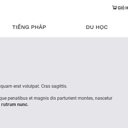
GIỎ 
TIẾNG PHÁP
DU HỌC
ỌC TIẾNG PHÁP
DU HỌC PHÁP
ỆN
Ỳ THI & CHỨNG CHỈ
CHƯƠNG TRÌNH ĐÀ
CỦA PHÁP TẠI VIỆT
HIM
ỌC TIẾNG PHÁP NGAY TẠI
iquam erat volutpat. Cras sagittis.
PHÁP
FRANCE ALUMNI VI
oque penatibus et magnis dis parturient montes, nascetur
 rutrum nunc.
ỊCH TIẾNG PHÁP
ỢP TÁC TIẾNG PHÁP