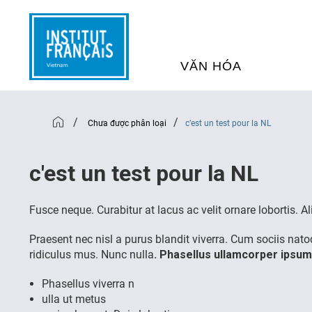
VĂN HÓA
SỰ KIỆN VĂN HÓA
H
/
/
Chưa được phân loại
c’est un test pour la NL
THƯ VIỆN ĐA PHƯƠNG TI
K
c'est un test pour la NL
CHƯƠNG TRÌNH CHIẾU P
H
Fusce neque. Curabitur at lacus ac velit ornare lobortis. Al
PHÁP
Praesent nec nisl a purus blandit viverra. Cum sociis nat
ridiculus mus. Nunc nulla
. Phasellus ullamcorper ipsum
SÁCH VÀ THƯ TỊCH
D
Phasellus viverra n
ulla ut metus
NGHỆ SỸ LƯU TRÚ
H