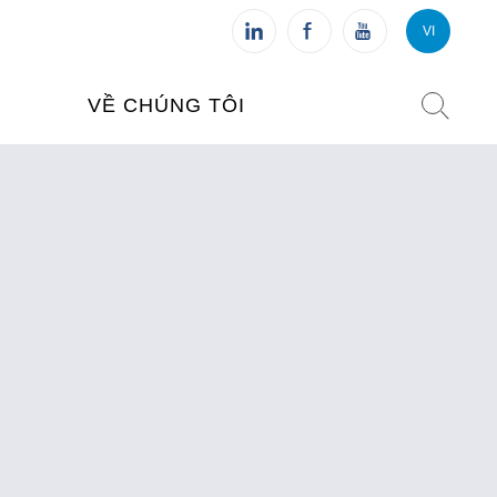
VI
VI
FR
VỀ CHÚNG TÔI
VIỆN PHÁP TẠI VIỆT NAM
O TẠO
CHI NHÁNH: HÀ NỘI
 NAM
CHI NHÁNH: HUẾ
ỆT NAM
CHI NHÁNH: ĐÀ NẴNG
CHI NHÁNH: TPHCM