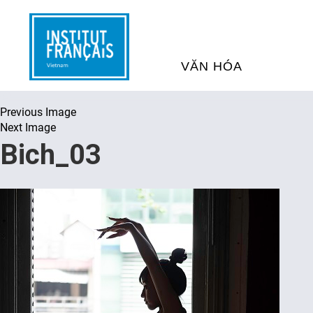
VĂN HÓA
Previous Image
SỰ KIỆN VĂN HÓA
H
Next Image
Bich_03
THƯ VIỆN ĐA PHƯƠNG TI
K
CHƯƠNG TRÌNH CHIẾU P
H
PHÁP
SÁCH VÀ THƯ TỊCH
D
NGHỆ SỸ LƯU TRÚ
H