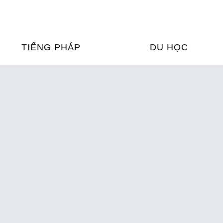
TIẾNG PHÁP
DU HỌC
ỌC TIẾNG PHÁP
DU HỌC PHÁP
ỆN
Ỳ THI & CHỨNG CHỈ
CHƯƠNG TRÌNH ĐÀ
CỦA PHÁP TẠI VIỆT
HIM
ỌC TIẾNG PHÁP NGAY TẠI
PHÁP
FRANCE ALUMNI VI
ỊCH TIẾNG PHÁP
ỢP TÁC TIẾNG PHÁP