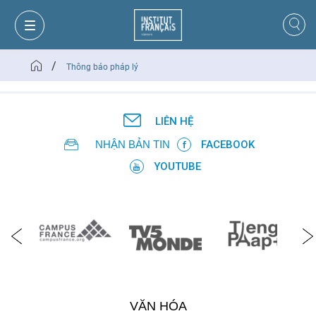
/
Thông báo pháp lý
LIÊN HỆ
NHẬN BẢN TIN
FACEBOOK
YOUTUBE
GIỎ HÀNG
ĐĂNG NHẬP
VĂN HÓA
VI
VI