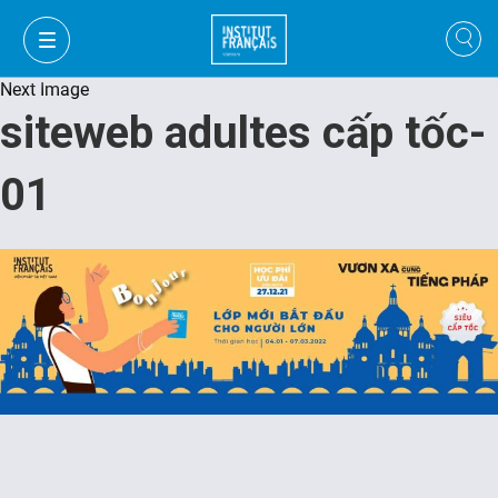
Next Image
siteweb adultes cấp tốc-
01
VI
VI