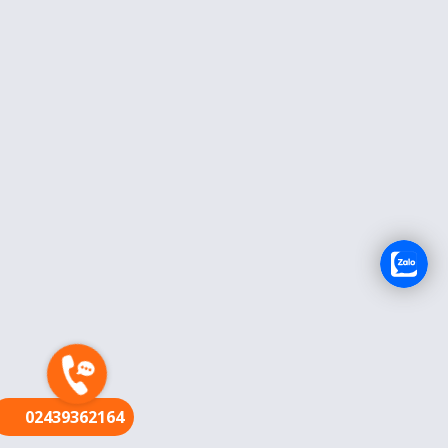
FR
02439362164