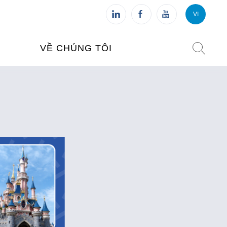
VI
VI
FR
VỀ CHÚNG TÔI
VIỆN PHÁP TẠI VIỆT NAM
O TẠO
CHI NHÁNH: HÀ NỘI
 NAM
CHI NHÁNH: HUẾ
ỆT NAM
CHI NHÁNH: ĐÀ NẴNG
CHI NHÁNH: TPHCM