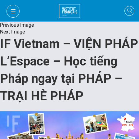
Previous Image
Next Image
IF Vietnam – VIỆN PHÁP
L’Espace – Học tiếng
Pháp ngay tại PHÁP –
TRẠI HÈ PHÁP
VI
VI