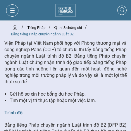
/
/
/
Tiếng Pháp
Kỳ thi & chứng chỉ
Bằng tiếng Pháp chuyên ngành Luật B2
Viện Pháp tại Việt Nam phối hợp với Phòng thương mại và
công nghiệp Paris (CCIP) tổ chức kì thi lấy bằng tiếng Pháp
chuyên ngành Luật trình độ B2. Bằng tiếng Pháp chuyên
ngành Luật chứng nhận trình độ giao tiếp bằng tiếng Pháp
trong các tình huống liên quan đến một hoạt động nghề
nghiệp trong môi trường pháp lý và do vậy sẽ là một lợi thế
thực sự để :
Gửi hồ sơ xin học bổng du học Pháp.
Tìm một vị trí thực tập hoặc một việc làm.
GIỎ HÀNG
ĐĂNG NHẬP
Trình độ
Bằng tiếng Pháp chuyên ngành Luật trình độ B2 (DFP B2)
VI
VI