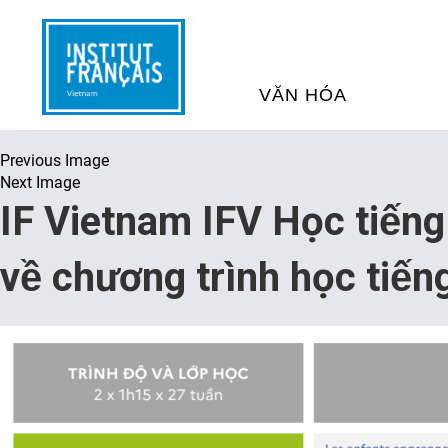
VĂN HÓA
Previous Image
SỰ KIỆN VĂN HÓA
H
Next Image
IF Vietnam IFV Học tiếng
THƯ VIỆN ĐA PHƯƠNG TI
K
về chương trình học t
CHƯƠNG TRÌNH CHIẾU P
H
PHÁP
SÁCH VÀ THƯ TỊCH
D
NGHỆ SỸ LƯU TRÚ
H