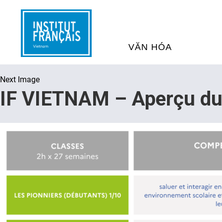
VĂN HÓA
Next Image
SỰ KIỆN VĂN HÓA
H
IF VIETNAM – Aperçu du
THƯ VIỆN ĐA PHƯƠNG TI
K
CHƯƠNG TRÌNH CHIẾU P
H
PHÁP
SÁCH VÀ THƯ TỊCH
D
NGHỆ SỸ LƯU TRÚ
H