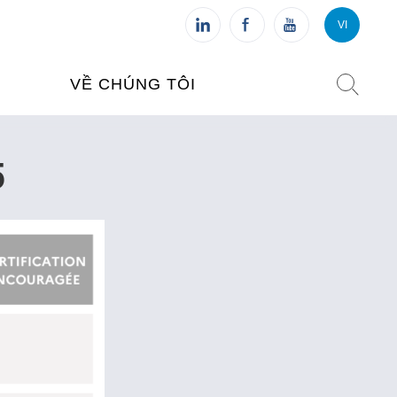
VI
VI
FR
VỀ CHÚNG TÔI
VIỆN PHÁP TẠI VIỆT NAM
5
O TẠO
CHI NHÁNH: HÀ NỘI
 NAM
CHI NHÁNH: HUẾ
ỆT NAM
CHI NHÁNH: ĐÀ NẴNG
CHI NHÁNH: TPHCM