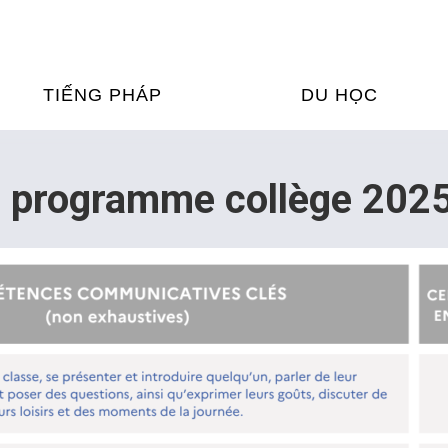
TIẾNG PHÁP
DU HỌC
ỌC TIẾNG PHÁP
DU HỌC PHÁP
 programme collège 202
ỆN
Ỳ THI & CHỨNG CHỈ
CHƯƠNG TRÌNH ĐÀ
CỦA PHÁP TẠI VIỆT
HIM
ỌC TIẾNG PHÁP NGAY TẠI
PHÁP
FRANCE ALUMNI VI
ỊCH TIẾNG PHÁP
ỢP TÁC TIẾNG PHÁP