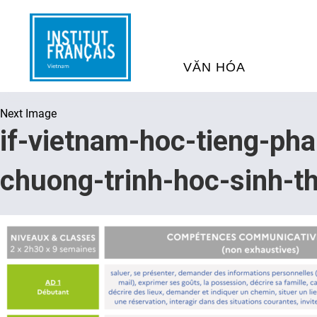
VĂN HÓA
Next Image
SỰ KIỆN VĂN HÓA
H
if-vietnam-hoc-tieng-ph
THƯ VIỆN ĐA PHƯƠNG TI
K
chuong-trinh-hoc-sinh-th
CHƯƠNG TRÌNH CHIẾU P
H
PHÁP
SÁCH VÀ THƯ TỊCH
D
NGHỆ SỸ LƯU TRÚ
H