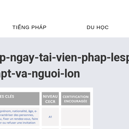
TIẾNG PHÁP
DU HỌC
ỌC TIẾNG PHÁP
DU HỌC PHÁP
ap-ngay-tai-vien-phap-le
ỆN
Ỳ THI & CHỨNG CHỈ
CHƯƠNG TRÌNH ĐÀ
pt-va-nguoi-lon
CỦA PHÁP TẠI VIỆT
HIM
ỌC TIẾNG PHÁP NGAY TẠI
PHÁP
FRANCE ALUMNI VI
ỊCH TIẾNG PHÁP
ỢP TÁC TIẾNG PHÁP