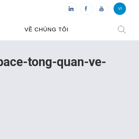
VI
VI
FR
VỀ CHÚNG TÔI
VIỆN PHÁP TẠI VIỆT NAM
space-tong-quan-ve-
O TẠO
CHI NHÁNH: HÀ NỘI
 NAM
CHI NHÁNH: HUẾ
ỆT NAM
CHI NHÁNH: ĐÀ NẴNG
CHI NHÁNH: TPHCM