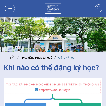
/
/
Học tiếng Pháp tại Huế
Đăng ký học
Khi nào có thể đăng ký học?
GIỎ HÀNG
ĐĂNG NHẬP
VI
VI