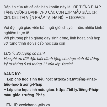
Đáp án của tất cả các băn khoăn này là LỚP TIẾNG PHÁP
FR
TĂNG CƯỜNG DÀNH CHO CÁC CON LỚP MẪU GIÁO, CP,
CE1, CE2 TẠI VIỆN PHÁP TẠI HÀ NỘI – L’ESPACE
Với đội ngũ giáo viên bản ngữ giỏi chuyên môn, nhiều kinh
nghiệm thực tế
Với phương pháp giảng dạy sinh động, linh hoạt, phù hợp
với từng trình độ và cấp học của con
LƯU Ý: Số lượng có hạn!
Học phí ưu đãi đặc biệt dành tặng cho học sinh đã đăng
ký từ tháng 9 và tháng 11 của lớp Yersin!
ĐĂNG KÝ:
– Lớp cho học sinh tiểu học: https://bit.ly/tiếng-Pháp-
tiểu-học-trường-Pháp
– Lớp cho học sinh mẫu giáo: https://bit.ly/tiếng-Pháp-
mẫu-giáo-trường-Pháp
LIÊN HỆ: ecolehanoi@ifv.vn