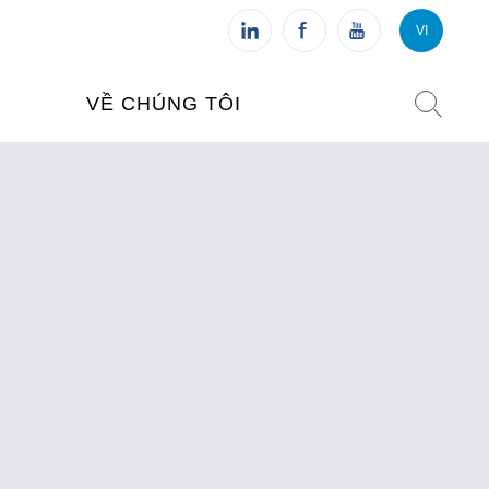
VI
VI
FR
VỀ CHÚNG TÔI
VIỆN PHÁP TẠI VIỆT NAM
O TẠO
CHI NHÁNH: HÀ NỘI
 NAM
CHI NHÁNH: HUẾ
ỆT NAM
CHI NHÁNH: ĐÀ NẴNG
CHI NHÁNH: TPHCM