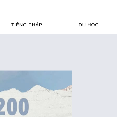
TIẾNG PHÁP
DU HỌC
ỌC TIẾNG PHÁP
DU HỌC PHÁP
ỆN
Ỳ THI & CHỨNG CHỈ
CHƯƠNG TRÌNH ĐÀ
CỦA PHÁP TẠI VIỆT
HIM
ỌC TIẾNG PHÁP NGAY TẠI
PHÁP
FRANCE ALUMNI VI
ỊCH TIẾNG PHÁP
ỢP TÁC TIẾNG PHÁP