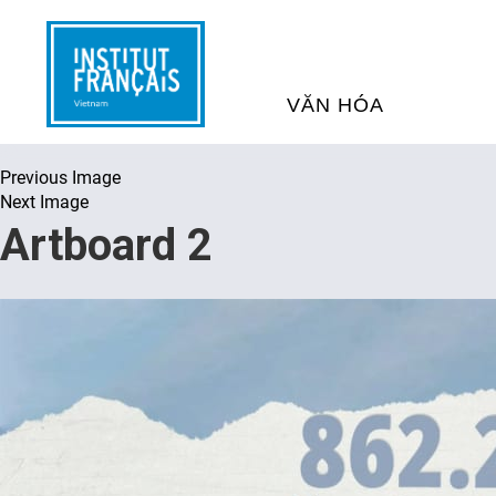
VĂN HÓA
Previous Image
SỰ KIỆN VĂN HÓA
H
Next Image
Artboard 2
THƯ VIỆN ĐA PHƯƠNG TI
K
CHƯƠNG TRÌNH CHIẾU P
H
PHÁP
SÁCH VÀ THƯ TỊCH
D
NGHỆ SỸ LƯU TRÚ
H