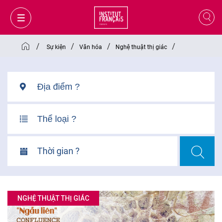
/
/
/
/
Sự kiện
Văn hóa
Nghệ thuật thị giác
Thời gian ?
GIỎ HÀNG
ĐĂNG NHẬP
NGHỆ THUẬT THỊ GIÁC
VI
VI