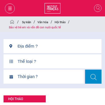
/
/
/
/
Sự kiện
Văn hóa
Hội thảo
Bảo vệ trẻ em và vấn đề con nuôi quốc tế
Thời gian ?
GIỎ HÀNG
ĐĂNG NHẬP
HỘI THẢO
VI
VI